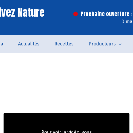
ivez Nature
Prochaine ouverture :
Dima
da
Actualités
Recettes
Producteurs
Pour voir la vidéo, vous