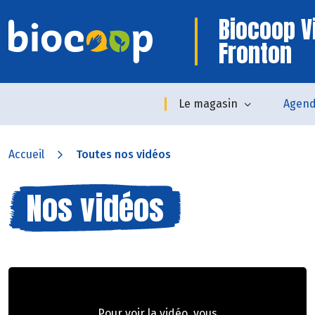
Biocoop V
Fronton
Le magasin
Agen
Accueil
Toutes nos vidéos
Nos vidéos
Pour voir la vidéo, vous