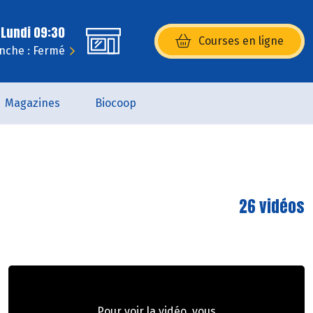
 Lundi 09:30
Courses en ligne
(s’ouvre dans une nouvelle fenêtr
nche : Fermé
Magazines
Biocoop
26 vidéos
Pour voir la vidéo, vous