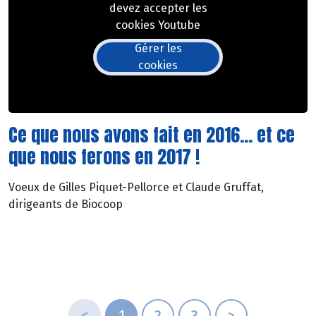
devez accepter les
cookies Youtube
Gérer les
cookies
Ce que nous avons fait en 2016... et ce
que nous ferons en 2017 !
Voeux de Gilles Piquet-Pellorce et Claude Gruffat,
dirigeants de Biocoop
<
1
2
3
>