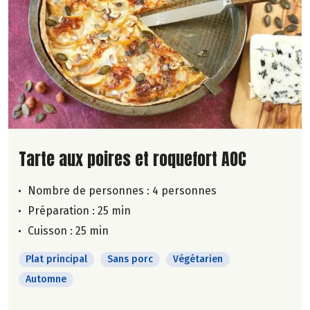
Lire la suite de la recette
Tarte aux poires et roquefort AOC
Nombre de personnes :
4 personnes
Préparation : 25 min
Cuisson : 25 min
Plat principal
Sans porc
Végétarien
Automne