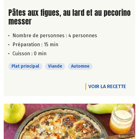
Lire la suite de la recette
Pâtes aux figues, au lard et au pecorino
messer
Nombre de personnes :
4 personnes
Préparation : 15 min
Cuisson : 0 min
Plat principal
Viande
Automne
VOIR LA RECETTE