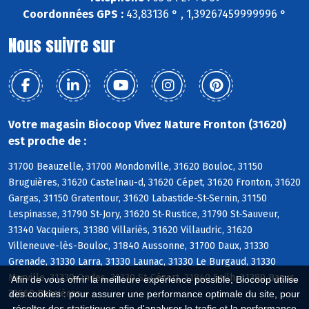
Coordonnées GPS :
43,83136 ° , 1,39267459999996 °
Nous suivre sur
Votre magasin Biocoop Vivez Nature Fronton (31620)
est proche de :
31700 Beauzelle, 31700 Mondonville, 31620 Bouloc, 31150
Bruguières, 31620 Castelnau-d, 31620 Cépet, 31620 Fronton, 31620
Gargas, 31150 Gratentour, 31620 Labastide-St-Sernin, 31150
Lespinasse, 31790 St-Jory, 31620 St-Rustice, 31790 St-Sauveur,
31340 Vacquiers, 31380 Villariès, 31620 Villaudric, 31620
Villeneuve-lès-Bouloc, 31840 Aussonne, 31700 Daux, 31330
Grenade, 31330 Larra, 31330 Launac, 31330 Le Burgaud, 31330
Merville, 31330 Ondes, 31330 St-Cézert, 31840 Seilh, 31380 Bazus,
Afin de vous offrir la meilleure expérience possible, Biocoop utilise
31660 Bessières
des cookies : pour assurer une performance optimale du site, pour
récolter des statistiques afin d'analyser le trafic et la performance