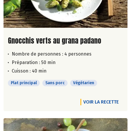
Lire la suite de la recette
Gnocchis verts au grana padano
Nombre de personnes :
4 personnes
Préparation : 50 min
Cuisson : 40 min
Plat principal
Sans porc
Végétarien
VOIR LA RECETTE