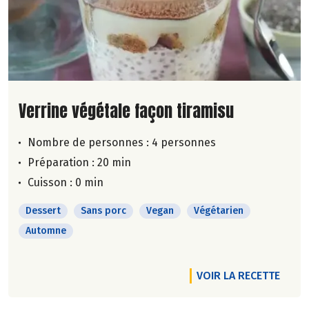
Lire la suite de la recette
Verrine végétale façon tiramisu
Nombre de personnes :
4 personnes
Préparation : 20 min
Cuisson : 0 min
Dessert
Sans porc
Vegan
Végétarien
Automne
VOIR LA RECETTE