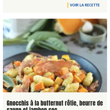
VOIR LA RECETTE
Lire la suite de la recette
Gnocchis à la butternut rôtie, beurre de
sauge et jambon sec