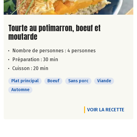
Lire la suite de la recette
Tourte au potimarron, boeuf et
moutarde
Nombre de personnes :
4 personnes
Préparation : 30 min
Cuisson : 20 min
Plat principal
Boeuf
Sans porc
Viande
Automne
VOIR LA RECETTE