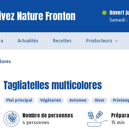
ivez Nature Fronton
Ouvert j
Samedi :
da
Actualités
Recettes
Producteurs
olores
Tagliatelles multicolores
Plat principal
Végétarien
Automne
Hiver
Printem
Nombre de personnes
Prépara
4 personnes
15 min