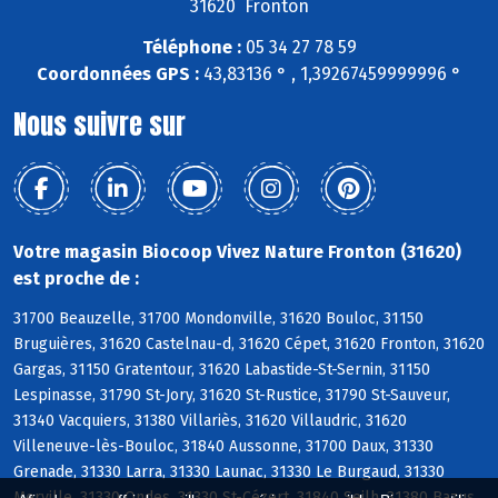
31620 Fronton
Téléphone :
05 34 27 78 59
Coordonnées GPS :
43,83136 ° , 1,39267459999996 °
Nous suivre sur
Votre magasin Biocoop Vivez Nature Fronton (31620)
est proche de :
31700 Beauzelle, 31700 Mondonville, 31620 Bouloc, 31150
Bruguières, 31620 Castelnau-d, 31620 Cépet, 31620 Fronton, 31620
Gargas, 31150 Gratentour, 31620 Labastide-St-Sernin, 31150
Lespinasse, 31790 St-Jory, 31620 St-Rustice, 31790 St-Sauveur,
31340 Vacquiers, 31380 Villariès, 31620 Villaudric, 31620
Villeneuve-lès-Bouloc, 31840 Aussonne, 31700 Daux, 31330
Grenade, 31330 Larra, 31330 Launac, 31330 Le Burgaud, 31330
Merville, 31330 Ondes, 31330 St-Cézert, 31840 Seilh, 31380 Bazus,