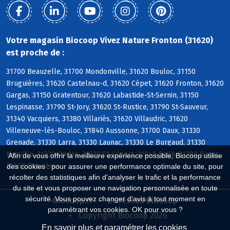
Votre magasin Biocoop Vivez Nature Fronton (31620)
est proche de :
31700 Beauzelle, 31700 Mondonville, 31620 Bouloc, 31150
Bruguières, 31620 Castelnau-d, 31620 Cépet, 31620 Fronton, 31620
Gargas, 31150 Gratentour, 31620 Labastide-St-Sernin, 31150
Lespinasse, 31790 St-Jory, 31620 St-Rustice, 31790 St-Sauveur,
31340 Vacquiers, 31380 Villariès, 31620 Villaudric, 31620
Villeneuve-lès-Bouloc, 31840 Aussonne, 31700 Daux, 31330
Grenade, 31330 Larra, 31330 Launac, 31330 Le Burgaud, 31330
Merville, 31330 Ondes, 31330 St-Cézert, 31840 Seilh, 31380 Bazus,
Afin de vous offrir la meilleure expérience possible, Biocoop utilise
31660 Bessières
des cookies : pour assurer une performance optimale du site, pour
récolter des statistiques afin d'analyser le trafic et la performance
du site et vous proposer une navigation personnalisée en toute
sécurité. Vous pouvez changer d'avis à tout moment en
Biocoop.fr
Le réseau Biocoop
paramétrant vos cookies. OK pour vous ?
Copyright Biocoop 2026
En savoir plus et paramétrer les cookies