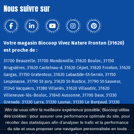
Nous suivre sur
Votre magasin Biocoop Vivez Nature Fronton (31620)
est proche de :
31700 Beauzelle, 31700 Mondonville, 31620 Bouloc, 31150
Bruguières, 31620 Castelnau-d, 31620 Cépet, 31620 Fronton, 31620
Gargas, 31150 Gratentour, 31620 Labastide-St-Sernin, 31150
Lespinasse, 31790 St-Jory, 31620 St-Rustice, 31790 St-Sauveur,
31340 Vacquiers, 31380 Villariès, 31620 Villaudric, 31620
Villeneuve-lès-Bouloc, 31840 Aussonne, 31700 Daux, 31330
Grenade, 31330 Larra, 31330 Launac, 31330 Le Burgaud, 31330
Merville, 31330 Ondes, 31330 St-Cézert, 31840 Seilh, 31380 Bazus,
Afin de vous offrir la meilleure expérience possible, Biocoop utilise
31660 Bessières
des cookies : pour assurer une performance optimale du site, pour
récolter des statistiques afin d'analyser le trafic et la performance
du site et vous proposer une navigation personnalisée en toute