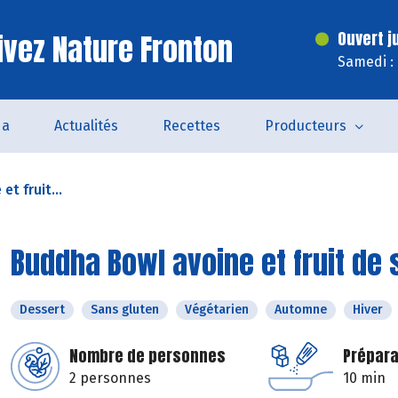
ivez Nature Fronton
Ouvert j
Samedi :
da
Actualités
Recettes
Producteurs
t fruit...
Buddha Bowl avoine et fruit de 
Dessert
Sans gluten
Végétarien
Automne
Hiver
Nombre de personnes
Prépara
2 personnes
10 min