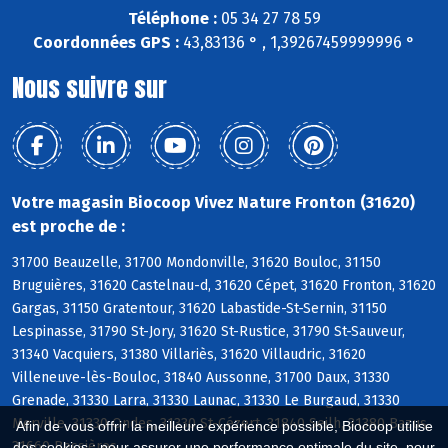
Téléphone :
05 34 27 78 59
Coordonnées GPS :
43,83136 ° , 1,39267459999996 °
Nous suivre sur
Votre magasin Biocoop Vivez Nature Fronton (31620)
est proche de :
31700 Beauzelle, 31700 Mondonville, 31620 Bouloc, 31150
Bruguières, 31620 Castelnau-d, 31620 Cépet, 31620 Fronton, 31620
Gargas, 31150 Gratentour, 31620 Labastide-St-Sernin, 31150
Lespinasse, 31790 St-Jory, 31620 St-Rustice, 31790 St-Sauveur,
31340 Vacquiers, 31380 Villariès, 31620 Villaudric, 31620
Villeneuve-lès-Bouloc, 31840 Aussonne, 31700 Daux, 31330
Grenade, 31330 Larra, 31330 Launac, 31330 Le Burgaud, 31330
Merville, 31330 Ondes, 31330 St-Cézert, 31840 Seilh, 31380 Bazus,
Afin de vous offrir la meilleure expérience possible, Biocoop utilise
31660 Bessières
des cookies : pour assurer une performance optimale du site, pour