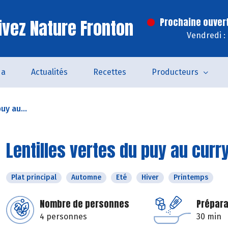
ivez Nature Fronton
Prochaine ouver
Vendredi :
da
Actualités
Recettes
Producteurs
uy au...
Lentilles vertes du puy au curr
Plat principal
Automne
Eté
Hiver
Printemps
Nombre de personnes
Prépara
4 personnes
30 min