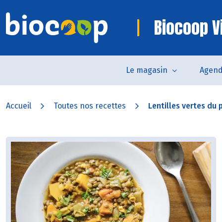
Biocoop V
Le magasin
Agen
Accueil
Toutes nos recettes
Lentilles vertes du p