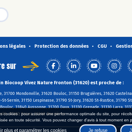
ons légales
Protection des données
CGU
Gestio
re sur
n Biocoop Vivez Nature Fronton (31620) est proche de :
, 31700 Mondonville, 31620 Bouloc, 31150 Bruguières, 31620 Castelna
-St-Sernin, 31150 Lespinasse, 31790 St-Jory, 31620 St-Rustice, 31790 St-
Bouloc, 31840 Aussonne, 31700 Daux, 31330 Grenade, 31330 Larra, 3133
eilh, 31380 Bazus, 31660 Bessières
es cookies : pour assurer une performance optimale du site, pour récolter
isée en toute sécurité. Vous pouvez changer d'avis à tout moment en 
r plus et paramétrer les cookies
Je refuse
J