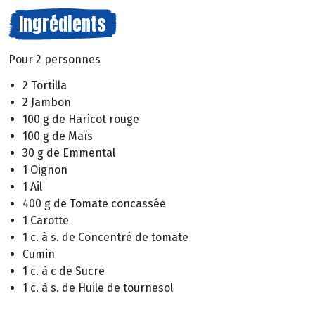
Ingrédients
Pour 2 personnes
2 Tortilla
2 Jambon
100 g de Haricot rouge
100 g de Maïs
30 g de Emmental
1 Oignon
1 Ail
400 g de Tomate concassée
1 Carotte
1 c. à s. de Concentré de tomate
Cumin
1 c. à c de Sucre
1 c. à s. de Huile de tournesol