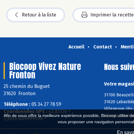
Retour à la liste
Imprimer la recette
Accueil
Contact
Menti
Biocoop Vivez Nature
Nous suiv
Fronton
Votre magasi
25 chemin du Buguet
31620 Fronton
31700 Beauzelle
31620 Labastide
Téléphone :
05 34 27 78 59
Villeneuve-lès-
Coordonnées GPS :
43,83136 ° ,
Cézert, 31840 S
Afin de vous offrir la meilleure expérience possible, Biocoop utilise d
1,39267459999996 °
vous proposer une navigation personnal
En savoi