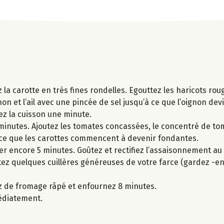
 la carotte en très fines rondelles. Egouttez les haricots rou
gnon et l’ail avec une pincée de sel jusqu’à ce que l’oignon de
ez la cuisson une minute.
 minutes. Ajoutez les tomates concassées, le concentré de tom
’à ce que les carottes commencent à devenir fondantes.
ter encore 5 minutes. Goûtez et rectifiez l’assaisonnement au
tez quelques cuillères généreuses de votre farce (gardez -en
ez de fromage râpé et enfournez 8 minutes.
médiatement.