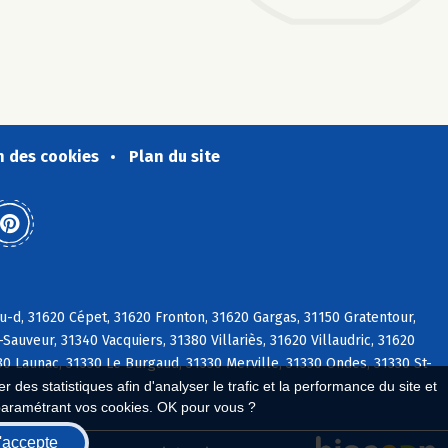
n des cookies
Plan du site
u-d, 31620 Cépet, 31620 Fronton, 31620 Gargas, 31150 Gratentour,
Sauveur, 31340 Vacquiers, 31380 Villariès, 31620 Villaudric, 31620
0 Launac, 31330 Le Burgaud, 31330 Merville, 31330 Ondes, 31330 St-
 des statistiques afin d'analyser le trafic et la performance du site et
paramétrant vos cookies. OK pour vous ?
'accepte