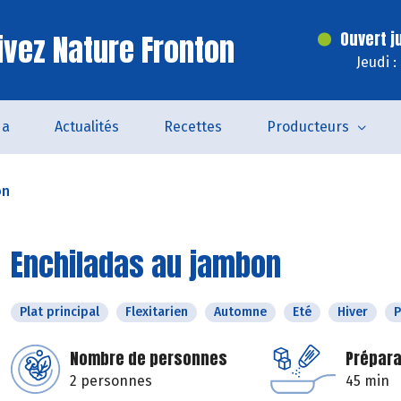
ivez Nature Fronton
Ouvert j
Jeudi 
da
Actualités
Recettes
Producteurs
on
Enchiladas au jambon
Plat principal
Flexitarien
Automne
Eté
Hiver
P
Nombre de personnes
Prépara
2 personnes
45 min