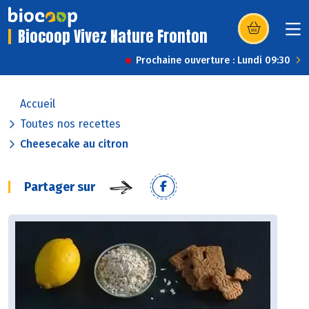
Biocoop Vivez Nature Fronton
(s’ouvre dans u
Prochaine ouverture : Lundi 09:30
Accueil
Toutes nos recettes
Cheesecake au citron
Partager sur