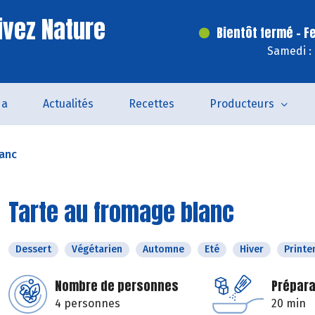
ivez Nature
Bientôt fermé - F
Samedi :
da
Actualités
Recettes
Producteurs
lanc
Tarte au fromage blanc
Dessert
Végétarien
Automne
Eté
Hiver
Print
Nombre de personnes
Prépara
4 personnes
20 min