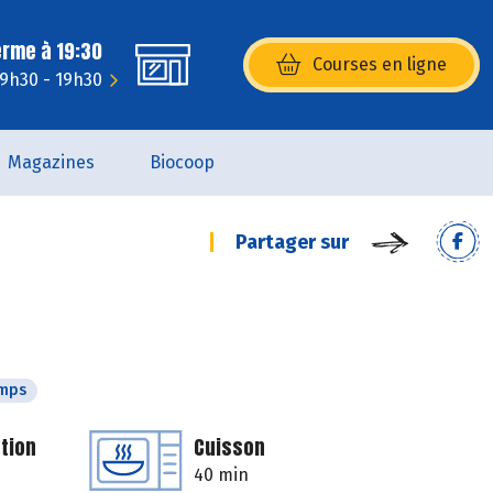
erme à 19:30
Courses en ligne
(s’ouvre dans une nouvelle fenêtr
 9h30 - 19h30
Magazines
Biocoop
Partager sur
emps
tion
Cuisson
40 min