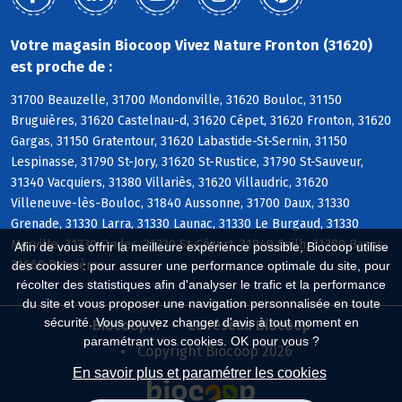
Votre magasin Biocoop Vivez Nature Fronton (31620)
est proche de :
31700 Beauzelle, 31700 Mondonville, 31620 Bouloc, 31150
Bruguières, 31620 Castelnau-d, 31620 Cépet, 31620 Fronton, 31620
Gargas, 31150 Gratentour, 31620 Labastide-St-Sernin, 31150
Lespinasse, 31790 St-Jory, 31620 St-Rustice, 31790 St-Sauveur,
31340 Vacquiers, 31380 Villariès, 31620 Villaudric, 31620
Villeneuve-lès-Bouloc, 31840 Aussonne, 31700 Daux, 31330
Grenade, 31330 Larra, 31330 Launac, 31330 Le Burgaud, 31330
Merville, 31330 Ondes, 31330 St-Cézert, 31840 Seilh, 31380 Bazus,
Afin de vous offrir la meilleure expérience possible, Biocoop utilise
31660 Bessières
des cookies : pour assurer une performance optimale du site, pour
récolter des statistiques afin d'analyser le trafic et la performance
du site et vous proposer une navigation personnalisée en toute
sécurité. Vous pouvez changer d'avis à tout moment en
Biocoop.fr
Le réseau Biocoop
paramétrant vos cookies. OK pour vous ?
Copyright Biocoop 2026
En savoir plus et paramétrer les cookies