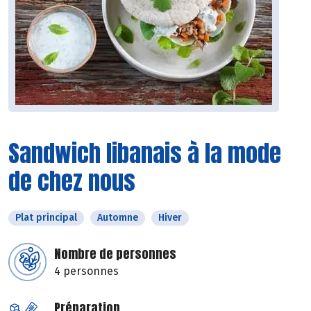
Sandwich libanais à la mode
de chez nous
Plat principal
Automne
Hiver
Nombre de personnes
4 personnes
Préparation