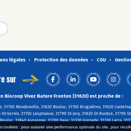
ons légales
Protection des données
CGU
Gestio
re sur
n Biocoop Vivez Nature Fronton (31620) est proche de :
, 31700 Mondonville, 31620 Bouloc, 31150 Bruguières, 31620 Castelna
-St-Sernin, 31150 Lespinasse, 31790 St-Jory, 31620 St-Rustice, 31790 St-
Bouloc, 31840 Aussonne, 31700 Daux, 31330 Grenade, 31330 Larra, 3133
eilh, 31380 Bazus, 31660 Bessières
es cookies : pour assurer une performance optimale du site, pour récolter