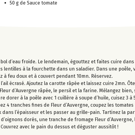
50 g de Sauce tomate
un bol d’eau froide. Le lendemain, égouttez et faites cuire dan
s lentilles à la fourchette dans un saladier. Dans une poêle, v
sez à feu doux et à couvert pendant 10mn. Réservez.
’ail écrasé. Ajoutez la carotte râpée et laissez cuire 2mn. Ôte
leur d’Auvergne râpée, le persil et la farine. Mélangez bien, 
re dorer à la poêle avec 1 cuillère à soupe d’huile, cuisez 3 
pez 4 tranches fines de Fleur d’Auvergne, coupez les tomates 
x dans l’épaisseur et les passer au grille-pain. Tartinez la p
 d’oignons dorés, une tranche de fromage Fleur d’Auvergne, la
 Couvrez avec le pain du dessus et déguster aussitôt !