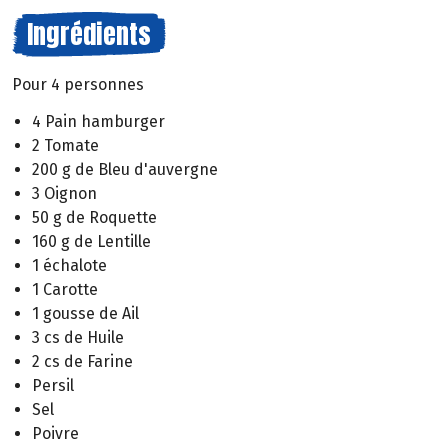
Ingrédients
Pour 4 personnes
4 Pain hamburger
2 Tomate
200 g de Bleu d'auvergne
3 Oignon
50 g de Roquette
160 g de Lentille
1 échalote
1 Carotte
1 gousse de Ail
3 cs de Huile
2 cs de Farine
Persil
Sel
Poivre