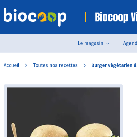
Biocoop V
Le magasin
Agen
Accueil
Toutes nos recettes
Burger végétarien à l