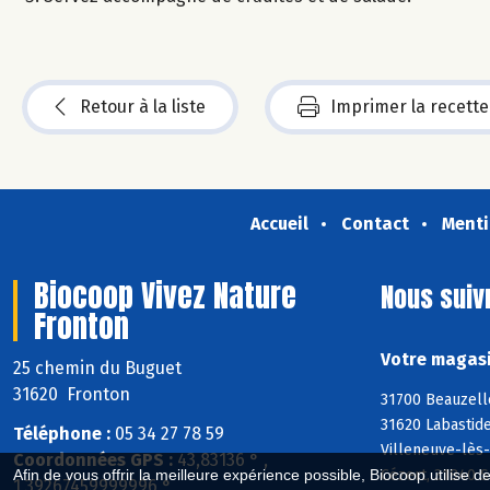
Retour à la liste
Imprimer la recette
Accueil
Contact
Menti
Biocoop Vivez Nature
Nous suiv
Fronton
Votre magasi
25 chemin du Buguet
31620 Fronton
31700 Beauzelle
31620 Labastide
Téléphone :
05 34 27 78 59
Villeneuve-lès-
Coordonnées GPS :
43,83136 ° ,
Cézert, 31840 S
Afin de vous offrir la meilleure expérience possible, Biocoop utilise d
1,39267459999996 °