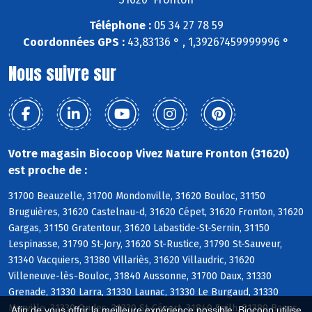
Téléphone :
05 34 27 78 59
Coordonnées GPS :
43,83136 ° , 1,39267459999996 °
Nous suivre sur
Votre magasin Biocoop Vivez Nature Fronton (31620)
est proche de :
31700 Beauzelle, 31700 Mondonville, 31620 Bouloc, 31150
Bruguières, 31620 Castelnau-d, 31620 Cépet, 31620 Fronton, 31620
Gargas, 31150 Gratentour, 31620 Labastide-St-Sernin, 31150
Lespinasse, 31790 St-Jory, 31620 St-Rustice, 31790 St-Sauveur,
31340 Vacquiers, 31380 Villariès, 31620 Villaudric, 31620
Villeneuve-lès-Bouloc, 31840 Aussonne, 31700 Daux, 31330
Grenade, 31330 Larra, 31330 Launac, 31330 Le Burgaud, 31330
Merville, 31330 Ondes, 31330 St-Cézert, 31840 Seilh, 31380 Bazus,
Afin de vous offrir la meilleure expérience possible, Biocoop utilise