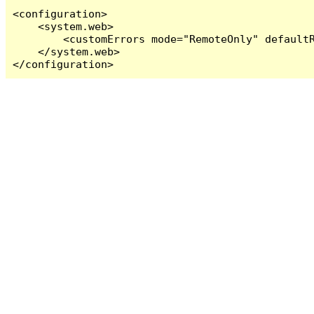
<configuration>

    <system.web>

        <customErrors mode="RemoteOnly" defaultR
    </system.web>

</configuration>