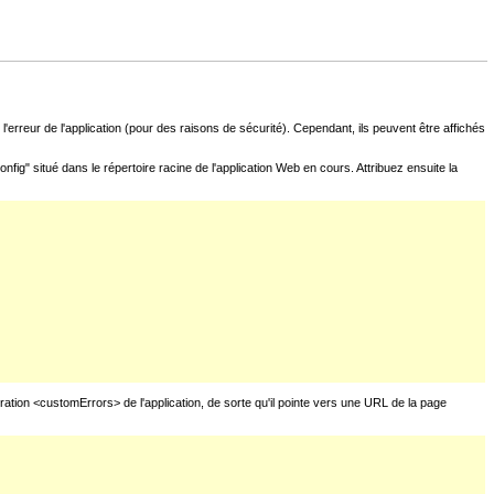
l'erreur de l'application (pour des raisons de sécurité). Cependant, ils peuvent être affichés
fig" situé dans le répertoire racine de l'application Web en cours. Attribuez ensuite la
uration <customErrors> de l'application, de sorte qu'il pointe vers une URL de la page