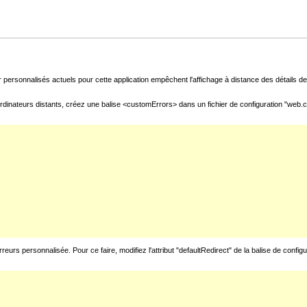
 personnalisés actuels pour cette application empêchent l'affichage à distance des détails de 
rdinateurs distants, créez une balise <customErrors> dans un fichier de configuration "web.con
urs personnalisée. Pour ce faire, modifiez l'attribut "defaultRedirect" de la balise de config