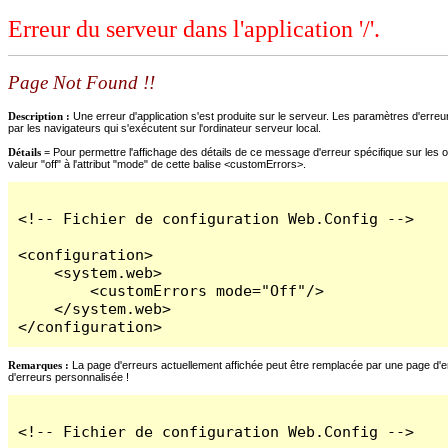
Erreur du serveur dans l'application '/'.
Page Not Found !!
Description :
Une erreur d'application s'est produite sur le serveur. Les paramètres d'erreur
par les navigateurs qui s'exécutent sur l'ordinateur serveur local.
Détails =
Pour permettre l'affichage des détails de ce message d'erreur spécifique sur les o
valeur "off" à l'attribut "mode" de cette balise <customErrors>.
<!-- Fichier de configuration Web.Config -->

<configuration>

    <system.web>

        <customErrors mode="Off"/>

    </system.web>

</configuration>
Remarques :
La page d'erreurs actuellement affichée peut être remplacée par une page d'erre
d'erreurs personnalisée !
<!-- Fichier de configuration Web.Config -->
