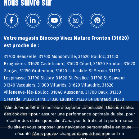
Nous suivre sur
Votre magasin Biocoop Vivez Nature Fronton (31620)
est proche de :
31700 Beauzelle, 31700 Mondonville, 31620 Bouloc, 31150
Bruguières, 31620 Castelnau-d, 31620 Cépet, 31620 Fronton, 31620
Gargas, 31150 Gratentour, 31620 Labastide-St-Sernin, 31150
Lespinasse, 31790 St-Jory, 31620 St-Rustice, 31790 St-Sauveur,
31340 Vacquiers, 31380 Villariès, 31620 Villaudric, 31620
Villeneuve-lès-Bouloc, 31840 Aussonne, 31700 Daux, 31330
Grenade, 31330 Larra, 31330 Launac, 31330 Le Burgaud, 31330
Merville, 31330 Ondes, 31330 St-Cézert, 31840 Seilh, 31380 Bazus,
Afin de vous offrir la meilleure expérience possible, Biocoop utilise
31660 Bessières
des cookies : pour assurer une performance optimale du site, pour
récolter des statistiques afin d'analyser le trafic et la performance
du site et vous proposer une navigation personnalisée en toute
sécurité. Vous pouvez changer d'avis à tout moment en
Biocoop.fr
Le réseau Biocoop