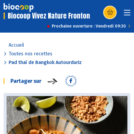
Biocoop Vivez Nature Fronton
(s’ouvre dans u
Prochaine ouverture : Vendredi 09:30
Accueil
Toutes nos recettes
Pad thaï de Bangkok Autourduriz
Partager sur