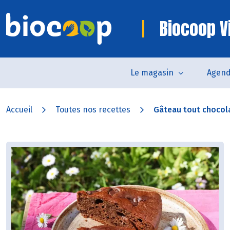
Biocoop V
Le magasin
Agen
Accueil
Toutes nos recettes
Gâteau tout chocola