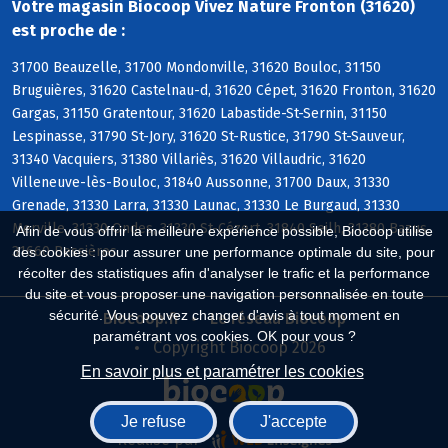
Votre magasin Biocoop Vivez Nature Fronton (31620)
est proche de :
31700 Beauzelle, 31700 Mondonville, 31620 Bouloc, 31150
Bruguières, 31620 Castelnau-d, 31620 Cépet, 31620 Fronton, 31620
Gargas, 31150 Gratentour, 31620 Labastide-St-Sernin, 31150
Lespinasse, 31790 St-Jory, 31620 St-Rustice, 31790 St-Sauveur,
31340 Vacquiers, 31380 Villariès, 31620 Villaudric, 31620
Villeneuve-lès-Bouloc, 31840 Aussonne, 31700 Daux, 31330
Grenade, 31330 Larra, 31330 Launac, 31330 Le Burgaud, 31330
Merville, 31330 Ondes, 31330 St-Cézert, 31840 Seilh, 31380 Bazus,
Afin de vous offrir la meilleure expérience possible, Biocoop utilise
31660 Bessières
des cookies : pour assurer une performance optimale du site, pour
récolter des statistiques afin d'analyser le trafic et la performance
du site et vous proposer une navigation personnalisée en toute
sécurité. Vous pouvez changer d'avis à tout moment en
Biocoop.fr
Le réseau Biocoop
paramétrant vos cookies. OK pour vous ?
Copyright Biocoop 2026
En savoir plus et paramétrer les cookies
Je refuse
J'accepte
Réalisé par