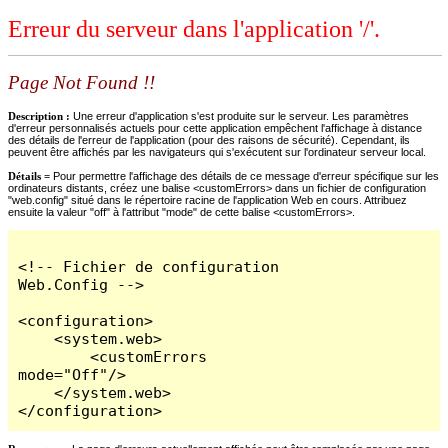
Erreur du serveur dans l'application '/'.
Page Not Found !!
Description :
Une erreur d'application s'est produite sur le serveur. Les paramètres
d'erreur personnalisés actuels pour cette application empêchent l'affichage à distance
des détails de l'erreur de l'application (pour des raisons de sécurité). Cependant, ils
peuvent être affichés par les navigateurs qui s'exécutent sur l'ordinateur serveur local.
Détails =
Pour permettre l'affichage des détails de ce message d'erreur spécifique sur les
ordinateurs distants, créez une balise <customErrors> dans un fichier de configuration
"web.config" situé dans le répertoire racine de l'application Web en cours. Attribuez
ensuite la valeur "off" à l'attribut "mode" de cette balise <customErrors>.
<!-- Fichier de configuration 
Web.Config -->

<configuration>

    <system.web>

        <customErrors 
mode="Off"/>

    </system.web>

</configuration>