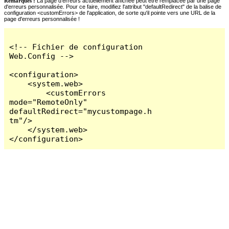
Remarques :
La page d'erreurs actuellement affichée peut être remplacée par une page
d'erreurs personnalisée. Pour ce faire, modifiez l'attribut "defaultRedirect" de la balise de
configuration <customErrors> de l'application, de sorte qu'il pointe vers une URL de la
page d'erreurs personnalisée !
<!-- Fichier de configuration 
Web.Config -->

<configuration>

    <system.web>

        <customErrors 
mode="RemoteOnly" 
defaultRedirect="mycustompage.h
tm"/>

    </system.web>

</configuration>