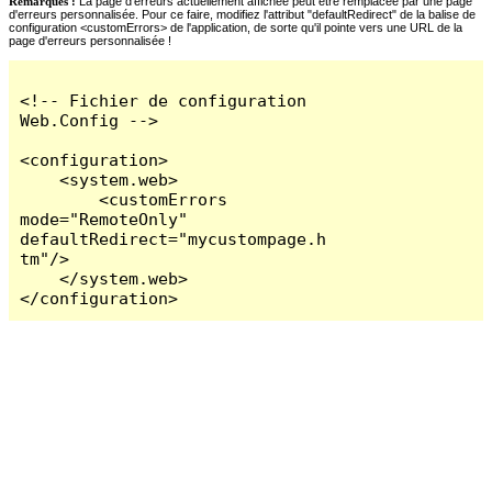
Remarques :
La page d'erreurs actuellement affichée peut être remplacée par une page
d'erreurs personnalisée. Pour ce faire, modifiez l'attribut "defaultRedirect" de la balise de
configuration <customErrors> de l'application, de sorte qu'il pointe vers une URL de la
page d'erreurs personnalisée !
<!-- Fichier de configuration 
Web.Config -->

<configuration>

    <system.web>

        <customErrors 
mode="RemoteOnly" 
defaultRedirect="mycustompage.h
tm"/>

    </system.web>

</configuration>