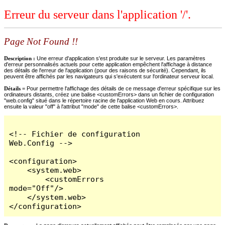
Erreur du serveur dans l'application '/'.
Page Not Found !!
Description :
Une erreur d'application s'est produite sur le serveur. Les paramètres
d'erreur personnalisés actuels pour cette application empêchent l'affichage à distance
des détails de l'erreur de l'application (pour des raisons de sécurité). Cependant, ils
peuvent être affichés par les navigateurs qui s'exécutent sur l'ordinateur serveur local.
Détails =
Pour permettre l'affichage des détails de ce message d'erreur spécifique sur les
ordinateurs distants, créez une balise <customErrors> dans un fichier de configuration
"web.config" situé dans le répertoire racine de l'application Web en cours. Attribuez
ensuite la valeur "off" à l'attribut "mode" de cette balise <customErrors>.
<!-- Fichier de configuration 
Web.Config -->

<configuration>

    <system.web>

        <customErrors 
mode="Off"/>

    </system.web>

</configuration>