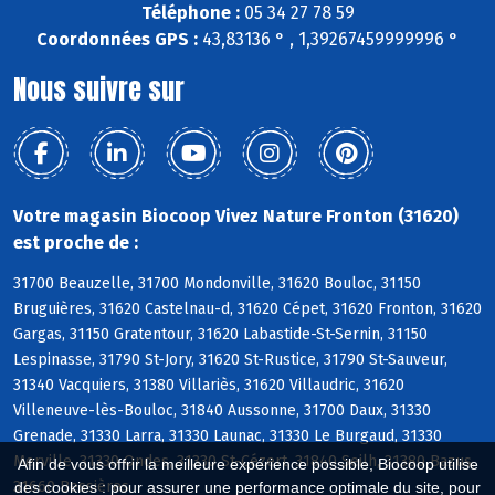
Téléphone :
05 34 27 78 59
Coordonnées GPS :
43,83136 ° , 1,39267459999996 °
Nous suivre sur
Votre magasin Biocoop Vivez Nature Fronton (31620)
est proche de :
31700 Beauzelle, 31700 Mondonville, 31620 Bouloc, 31150
Bruguières, 31620 Castelnau-d, 31620 Cépet, 31620 Fronton, 31620
Gargas, 31150 Gratentour, 31620 Labastide-St-Sernin, 31150
Lespinasse, 31790 St-Jory, 31620 St-Rustice, 31790 St-Sauveur,
31340 Vacquiers, 31380 Villariès, 31620 Villaudric, 31620
Villeneuve-lès-Bouloc, 31840 Aussonne, 31700 Daux, 31330
Grenade, 31330 Larra, 31330 Launac, 31330 Le Burgaud, 31330
Merville, 31330 Ondes, 31330 St-Cézert, 31840 Seilh, 31380 Bazus,
Afin de vous offrir la meilleure expérience possible, Biocoop utilise
31660 Bessières
des cookies : pour assurer une performance optimale du site, pour