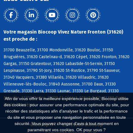
Votre magasin Biocoop Vivez Nature Fronton (31620)
est proche de :
31700 Beauzelle, 31700 Mondonville, 31620 Bouloc, 31150
Bruguières, 31620 Castelnau-d, 31620 Cépet, 31620 Fronton, 31620
Gargas, 31150 Gratentour, 31620 Labastide-St-Sernin, 31150
Lespinasse, 31790 St-Jory, 31620 St-Rustice, 31790 St-Sauveur,
31340 Vacquiers, 31380 Villariès, 31620 Villaudric, 31620
Villeneuve-lès-Bouloc, 31840 Aussonne, 31700 Daux, 31330
Grenade, 31330 Larra, 31330 Launac, 31330 Le Burgaud, 31330
Merville, 31330 Ondes, 31330 St-Cézert, 31840 Seilh, 31380 Bazus,
Afin de vous offrir la meilleure expérience possible, Biocoop utilise
31660 Bessières
des cookies : pour assurer une performance optimale du site, pour
récolter des statistiques afin d'analyser le trafic et la performance
du site et vous proposer une navigation personnalisée en toute
sécurité. Vous pouvez changer d'avis à tout moment en
Biocoop.fr
Le réseau Biocoop
paramétrant vos cookies. OK pour vous ?