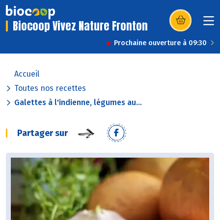
Biocoop Vivez Nature Fronton
(s’ouvre dans u
Prochaine ouverture à 09:30
Accueil
Toutes nos recettes
Galettes à l'indienne, légumes au...
Partager sur