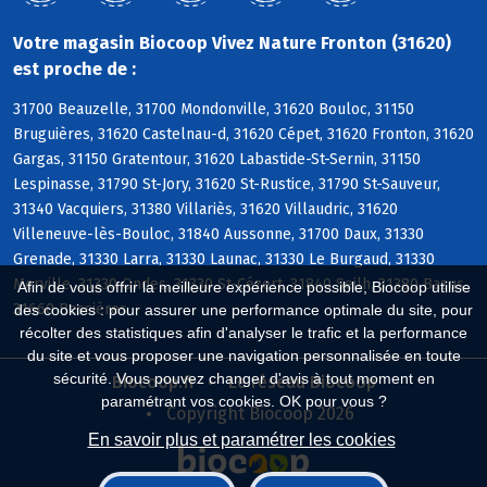
Votre magasin Biocoop Vivez Nature Fronton (31620)
est proche de :
31700 Beauzelle, 31700 Mondonville, 31620 Bouloc, 31150
Bruguières, 31620 Castelnau-d, 31620 Cépet, 31620 Fronton, 31620
Gargas, 31150 Gratentour, 31620 Labastide-St-Sernin, 31150
Lespinasse, 31790 St-Jory, 31620 St-Rustice, 31790 St-Sauveur,
31340 Vacquiers, 31380 Villariès, 31620 Villaudric, 31620
Villeneuve-lès-Bouloc, 31840 Aussonne, 31700 Daux, 31330
Grenade, 31330 Larra, 31330 Launac, 31330 Le Burgaud, 31330
Merville, 31330 Ondes, 31330 St-Cézert, 31840 Seilh, 31380 Bazus,
Afin de vous offrir la meilleure expérience possible, Biocoop utilise
31660 Bessières
des cookies : pour assurer une performance optimale du site, pour
récolter des statistiques afin d'analyser le trafic et la performance
du site et vous proposer une navigation personnalisée en toute
sécurité. Vous pouvez changer d'avis à tout moment en
Biocoop.fr
Le réseau Biocoop
paramétrant vos cookies. OK pour vous ?
Copyright Biocoop 2026
En savoir plus et paramétrer les cookies