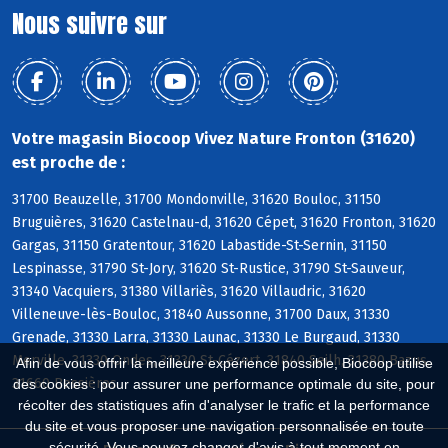
Nous suivre sur
Votre magasin Biocoop Vivez Nature Fronton (31620)
est proche de :
31700 Beauzelle, 31700 Mondonville, 31620 Bouloc, 31150
Bruguières, 31620 Castelnau-d, 31620 Cépet, 31620 Fronton, 31620
Gargas, 31150 Gratentour, 31620 Labastide-St-Sernin, 31150
Lespinasse, 31790 St-Jory, 31620 St-Rustice, 31790 St-Sauveur,
31340 Vacquiers, 31380 Villariès, 31620 Villaudric, 31620
Villeneuve-lès-Bouloc, 31840 Aussonne, 31700 Daux, 31330
Grenade, 31330 Larra, 31330 Launac, 31330 Le Burgaud, 31330
Merville, 31330 Ondes, 31330 St-Cézert, 31840 Seilh, 31380 Bazus,
Afin de vous offrir la meilleure expérience possible, Biocoop utilise
31660 Bessières
des cookies : pour assurer une performance optimale du site, pour
récolter des statistiques afin d'analyser le trafic et la performance
du site et vous proposer une navigation personnalisée en toute
sécurité. Vous pouvez changer d'avis à tout moment en