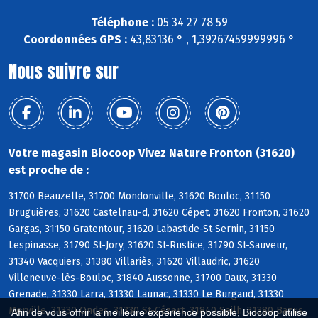
Téléphone :
05 34 27 78 59
Coordonnées GPS :
43,83136 ° , 1,39267459999996 °
Nous suivre sur
Votre magasin Biocoop Vivez Nature Fronton (31620)
est proche de :
31700 Beauzelle, 31700 Mondonville, 31620 Bouloc, 31150
Bruguières, 31620 Castelnau-d, 31620 Cépet, 31620 Fronton, 31620
Gargas, 31150 Gratentour, 31620 Labastide-St-Sernin, 31150
Lespinasse, 31790 St-Jory, 31620 St-Rustice, 31790 St-Sauveur,
31340 Vacquiers, 31380 Villariès, 31620 Villaudric, 31620
Villeneuve-lès-Bouloc, 31840 Aussonne, 31700 Daux, 31330
Grenade, 31330 Larra, 31330 Launac, 31330 Le Burgaud, 31330
Merville, 31330 Ondes, 31330 St-Cézert, 31840 Seilh, 31380 Bazus,
Afin de vous offrir la meilleure expérience possible, Biocoop utilise