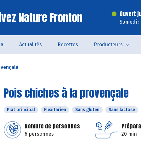
ivez Nature Fronton
Ouvert j
Samedi :
da
Actualités
Recettes
Producteurs
ovençale
Pois chiches à la provençale
Plat principal
Flexitarien
Sans gluten
Sans lactose
Nombre de personnes
Prépara
6 personnes
20 min