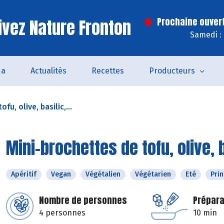
ivez Nature Fronton
Prochaine ouver
Samedi :
da
Actualités
Recettes
Producteurs
fu, olive, basilic,...
Mini-brochettes de tofu, olive,
Apéritif
Vegan
Végétalien
Végétarien
Eté
Pri
Nombre de personnes
Prépara
4 personnes
10 min