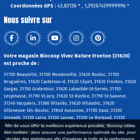
Coordonnées GPS :
43,83136 ° , 1,39267459999996 °
Nous suivre sur
Votre magasin Biocoop Vivez Nature Fronton (31620)
est proche de :
31700 Beauzelle, 31700 Mondonville, 31620 Bouloc, 31150
Bruguières, 31620 Castelnau-d, 31620 Cépet, 31620 Fronton, 31620
Gargas, 31150 Gratentour, 31620 Labastide-St-Sernin, 31150
Lespinasse, 31790 St-Jory, 31620 St-Rustice, 31790 St-Sauveur,
31340 Vacquiers, 31380 Villariès, 31620 Villaudric, 31620
Villeneuve-lès-Bouloc, 31840 Aussonne, 31700 Daux, 31330
Grenade, 31330 Larra, 31330 Launac, 31330 Le Burgaud, 31330
Merville, 31330 Ondes, 31330 St-Cézert, 31840 Seilh, 31380 Bazus,
Afin de vous offrir la meilleure expérience possible, Biocoop utilise
31660 Bessières
des cookies : pour assurer une performance optimale du site, pour
récolter des statistiques afin d'analyser le trafic et la performance