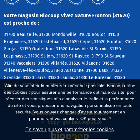
Votre magasin Biocoop Vivez Nature Fronton (31620)
est proche de :
31700 Beauzelle, 31700 Mondonville, 31620 Bouloc, 31150
Bruguières, 31620 Castelnau-d, 31620 Cépet, 31620 Fronton, 31620
Gargas, 31150 Gratentour, 31620 Labastide-St-Sernin, 31150
Lespinasse, 31790 St-Jory, 31620 St-Rustice, 31790 St-Sauveur,
31340 Vacquiers, 31380 Villariès, 31620 Villaudric, 31620
Villeneuve-lès-Bouloc, 31840 Aussonne, 31700 Daux, 31330
Grenade, 31330 Larra, 31330 Launac, 31330 Le Burgaud, 31330
Merville, 31330 Ondes, 31330 St-Cézert, 31840 Seilh, 31380 Bazus,
Afin de vous offrir la meilleure expérience possible, Biocoop utilise
31660 Bessières
des cookies : pour assurer une performance optimale du site, pour
récolter des statistiques afin d'analyser le trafic et la performance
du site et vous proposer une navigation personnalisée en toute
sécurité. Vous pouvez changer d'avis à tout moment en
Biocoop.fr
Le réseau Biocoop
paramétrant vos cookies. OK pour vous ?
Copyright Biocoop 2026
En savoir plus et paramétrer les cookies