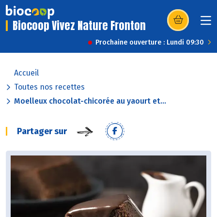
Biocoop Vivez Nature Fronton
(s’ouvre dans u
Prochaine ouverture : Lundi 09:30
Accueil
Toutes nos recettes
Moelleux chocolat-chicorée au yaourt et...
Partager sur