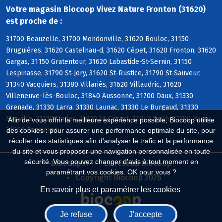
Votre magasin Biocoop Vivez Nature Fronton (31620)
est proche de :
31700 Beauzelle, 31700 Mondonville, 31620 Bouloc, 31150
Bruguières, 31620 Castelnau-d, 31620 Cépet, 31620 Fronton, 31620
Gargas, 31150 Gratentour, 31620 Labastide-St-Sernin, 31150
Lespinasse, 31790 St-Jory, 31620 St-Rustice, 31790 St-Sauveur,
31340 Vacquiers, 31380 Villariès, 31620 Villaudric, 31620
Villeneuve-lès-Bouloc, 31840 Aussonne, 31700 Daux, 31330
Grenade, 31330 Larra, 31330 Launac, 31330 Le Burgaud, 31330
Merville, 31330 Ondes, 31330 St-Cézert, 31840 Seilh, 31380 Bazus,
Afin de vous offrir la meilleure expérience possible, Biocoop utilise
31660 Bessières
des cookies : pour assurer une performance optimale du site, pour
récolter des statistiques afin d'analyser le trafic et la performance
du site et vous proposer une navigation personnalisée en toute
sécurité. Vous pouvez changer d'avis à tout moment en
Biocoop.fr
Le réseau Biocoop
paramétrant vos cookies. OK pour vous ?
Copyright Biocoop 2026
En savoir plus et paramétrer les cookies
Je refuse
J'accepte