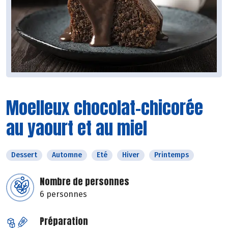
Moelleux chocolat-chicorée
au yaourt et au miel
Dessert
Automne
Eté
Hiver
Printemps
Nombre de personnes
6 personnes
Préparation