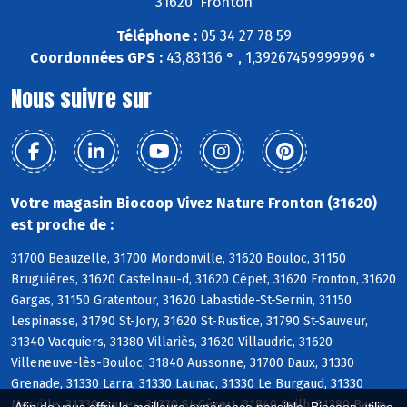
31620 Fronton
Téléphone :
05 34 27 78 59
Coordonnées GPS :
43,83136 ° , 1,39267459999996 °
Nous suivre sur
Votre magasin Biocoop Vivez Nature Fronton (31620)
est proche de :
31700 Beauzelle, 31700 Mondonville, 31620 Bouloc, 31150
Bruguières, 31620 Castelnau-d, 31620 Cépet, 31620 Fronton, 31620
Gargas, 31150 Gratentour, 31620 Labastide-St-Sernin, 31150
Lespinasse, 31790 St-Jory, 31620 St-Rustice, 31790 St-Sauveur,
31340 Vacquiers, 31380 Villariès, 31620 Villaudric, 31620
Villeneuve-lès-Bouloc, 31840 Aussonne, 31700 Daux, 31330
Grenade, 31330 Larra, 31330 Launac, 31330 Le Burgaud, 31330
Merville, 31330 Ondes, 31330 St-Cézert, 31840 Seilh, 31380 Bazus,