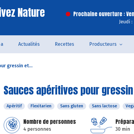
ivez Nature
Prochaine ouverture : Ve
Jeudi 
da
Actualités
Recettes
Producteurs
ur gressin et...
Sauces apéritives pour gressin
Apéritif
Flexitarien
Sans gluten
Sans lactose
Veg
Nombre de personnes
Prépara
4 personnes
30 min