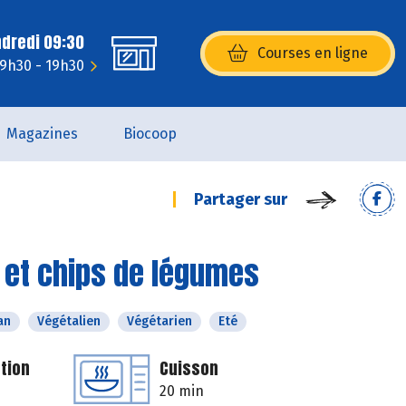
ndredi 09:30
Courses en ligne
(s’ouvre dans une nouvelle fenêtr
: 9h30 - 19h30
Magazines
Biocoop
Partager sur
 et chips de légumes
an
Végétalien
Végétarien
Eté
tion
Cuisson
20 min