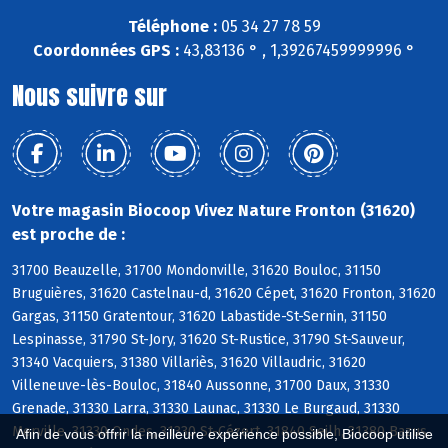
Téléphone :
05 34 27 78 59
Coordonnées GPS :
43,83136 ° , 1,39267459999996 °
Nous suivre sur
Votre magasin Biocoop Vivez Nature Fronton (31620)
est proche de :
31700 Beauzelle, 31700 Mondonville, 31620 Bouloc, 31150
Bruguières, 31620 Castelnau-d, 31620 Cépet, 31620 Fronton, 31620
Gargas, 31150 Gratentour, 31620 Labastide-St-Sernin, 31150
Lespinasse, 31790 St-Jory, 31620 St-Rustice, 31790 St-Sauveur,
31340 Vacquiers, 31380 Villariès, 31620 Villaudric, 31620
Villeneuve-lès-Bouloc, 31840 Aussonne, 31700 Daux, 31330
Grenade, 31330 Larra, 31330 Launac, 31330 Le Burgaud, 31330
Merville, 31330 Ondes, 31330 St-Cézert, 31840 Seilh, 31380 Bazus,
Afin de vous offrir la meilleure expérience possible, Biocoop utilise