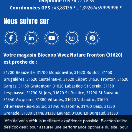
Téléphone :
05 34 27 78 59
Coordonnées GPS :
43,83136 ° , 1,39267459999996 °
Nous suivre sur
Votre magasin Biocoop Vivez Nature Fronton (31620)
est proche de :
31700 Beauzelle, 31700 Mondonville, 31620 Bouloc, 31150
Bruguières, 31620 Castelnau-d, 31620 Cépet, 31620 Fronton, 31620
Gargas, 31150 Gratentour, 31620 Labastide-St-Sernin, 31150
Lespinasse, 31790 St-Jory, 31620 St-Rustice, 31790 St-Sauveur,
31340 Vacquiers, 31380 Villariès, 31620 Villaudric, 31620
Villeneuve-lès-Bouloc, 31840 Aussonne, 31700 Daux, 31330
Grenade, 31330 Larra, 31330 Launac, 31330 Le Burgaud, 31330
Merville, 31330 Ondes, 31330 St-Cézert, 31840 Seilh, 31380 Bazus,
Afin de vous offrir la meilleure expérience possible, Biocoop utilise
31660 Bessières
des cookies : pour assurer une performance optimale du site, pour