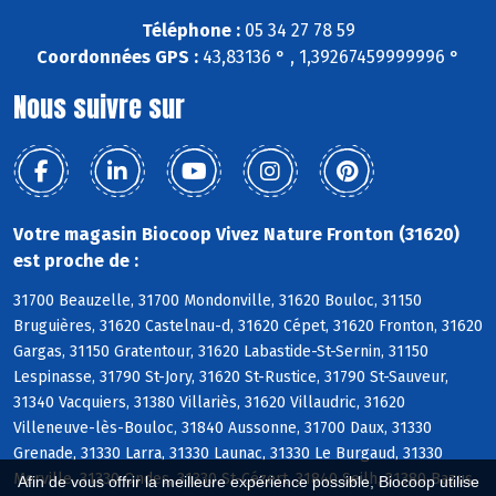
Téléphone :
05 34 27 78 59
Coordonnées GPS :
43,83136 ° , 1,39267459999996 °
Nous suivre sur
Votre magasin Biocoop Vivez Nature Fronton (31620)
est proche de :
31700 Beauzelle, 31700 Mondonville, 31620 Bouloc, 31150
Bruguières, 31620 Castelnau-d, 31620 Cépet, 31620 Fronton, 31620
Gargas, 31150 Gratentour, 31620 Labastide-St-Sernin, 31150
Lespinasse, 31790 St-Jory, 31620 St-Rustice, 31790 St-Sauveur,
31340 Vacquiers, 31380 Villariès, 31620 Villaudric, 31620
Villeneuve-lès-Bouloc, 31840 Aussonne, 31700 Daux, 31330
Grenade, 31330 Larra, 31330 Launac, 31330 Le Burgaud, 31330
Merville, 31330 Ondes, 31330 St-Cézert, 31840 Seilh, 31380 Bazus,
Afin de vous offrir la meilleure expérience possible, Biocoop utilise