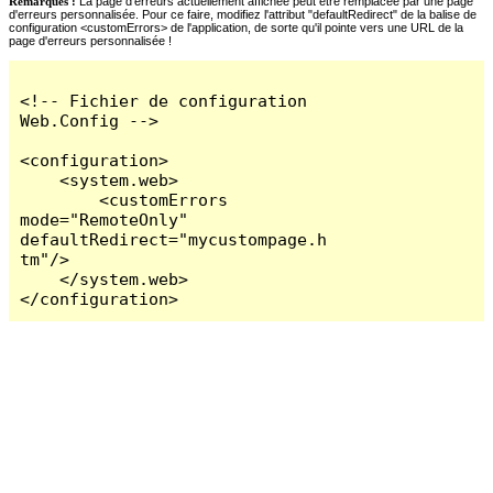
Remarques :
La page d'erreurs actuellement affichée peut être remplacée par une page
d'erreurs personnalisée. Pour ce faire, modifiez l'attribut "defaultRedirect" de la balise de
configuration <customErrors> de l'application, de sorte qu'il pointe vers une URL de la
page d'erreurs personnalisée !
<!-- Fichier de configuration 
Web.Config -->

<configuration>

    <system.web>

        <customErrors 
mode="RemoteOnly" 
defaultRedirect="mycustompage.h
tm"/>

    </system.web>

</configuration>