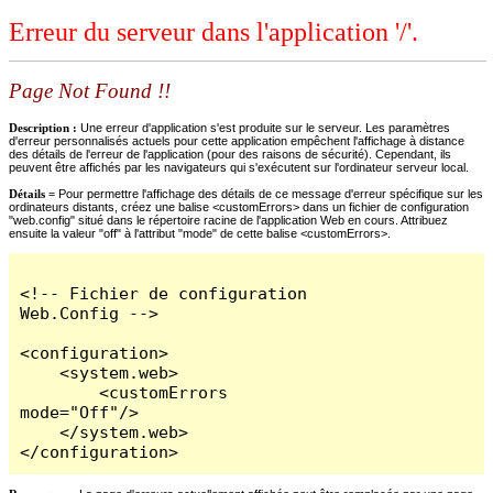
Erreur du serveur dans l'application '/'.
Page Not Found !!
Description :
Une erreur d'application s'est produite sur le serveur. Les paramètres
d'erreur personnalisés actuels pour cette application empêchent l'affichage à distance
des détails de l'erreur de l'application (pour des raisons de sécurité). Cependant, ils
peuvent être affichés par les navigateurs qui s'exécutent sur l'ordinateur serveur local.
Détails =
Pour permettre l'affichage des détails de ce message d'erreur spécifique sur les
ordinateurs distants, créez une balise <customErrors> dans un fichier de configuration
"web.config" situé dans le répertoire racine de l'application Web en cours. Attribuez
ensuite la valeur "off" à l'attribut "mode" de cette balise <customErrors>.
<!-- Fichier de configuration 
Web.Config -->

<configuration>

    <system.web>

        <customErrors 
mode="Off"/>

    </system.web>

</configuration>