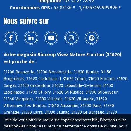
Téléphone :
05 34 27 78 59
Coordonnées GPS :
43,83136 ° , 1,39267459999996 °
Nous suivre sur
Votre magasin Biocoop Vivez Nature Fronton (31620)
est proche de :
31700 Beauzelle, 31700 Mondonville, 31620 Bouloc, 31150
Bruguières, 31620 Castelnau-d, 31620 Cépet, 31620 Fronton, 31620
Gargas, 31150 Gratentour, 31620 Labastide-St-Sernin, 31150
Lespinasse, 31790 St-Jory, 31620 St-Rustice, 31790 St-Sauveur,
31340 Vacquiers, 31380 Villariès, 31620 Villaudric, 31620
Villeneuve-lès-Bouloc, 31840 Aussonne, 31700 Daux, 31330
Grenade, 31330 Larra, 31330 Launac, 31330 Le Burgaud, 31330
Merville, 31330 Ondes, 31330 St-Cézert, 31840 Seilh, 31380 Bazus,
Afin de vous offrir la meilleure expérience possible, Biocoop utilise
31660 Bessières
des cookies : pour assurer une performance optimale du site, pour