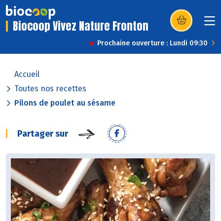
Biocoop Vivez Nature Fronton
(s’ouvre dans u
Prochaine ouverture : Lundi 09:30
Accueil
Toutes nos recettes
Pilons de poulet au sésame
Partager sur