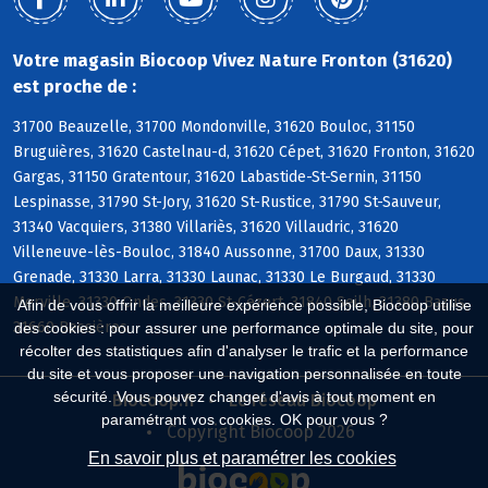
Votre magasin Biocoop Vivez Nature Fronton (31620)
est proche de :
31700 Beauzelle, 31700 Mondonville, 31620 Bouloc, 31150
Bruguières, 31620 Castelnau-d, 31620 Cépet, 31620 Fronton, 31620
Gargas, 31150 Gratentour, 31620 Labastide-St-Sernin, 31150
Lespinasse, 31790 St-Jory, 31620 St-Rustice, 31790 St-Sauveur,
31340 Vacquiers, 31380 Villariès, 31620 Villaudric, 31620
Villeneuve-lès-Bouloc, 31840 Aussonne, 31700 Daux, 31330
Grenade, 31330 Larra, 31330 Launac, 31330 Le Burgaud, 31330
Merville, 31330 Ondes, 31330 St-Cézert, 31840 Seilh, 31380 Bazus,
Afin de vous offrir la meilleure expérience possible, Biocoop utilise
31660 Bessières
des cookies : pour assurer une performance optimale du site, pour
récolter des statistiques afin d'analyser le trafic et la performance
du site et vous proposer une navigation personnalisée en toute
sécurité. Vous pouvez changer d'avis à tout moment en
Biocoop.fr
Le réseau Biocoop
paramétrant vos cookies. OK pour vous ?
Copyright Biocoop 2026
En savoir plus et paramétrer les cookies