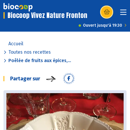
Biocoop Vivez Nature Fronton
(s’ouvre dans u
Ouvert jusqu'à 19:30
Accueil
Toutes nos recettes
Poêlée de fruits aux épices,...
Partager sur