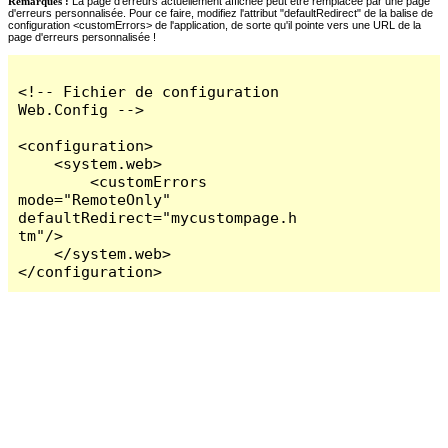
Remarques :
La page d'erreurs actuellement affichée peut être remplacée par une page
d'erreurs personnalisée. Pour ce faire, modifiez l'attribut "defaultRedirect" de la balise de
configuration <customErrors> de l'application, de sorte qu'il pointe vers une URL de la
page d'erreurs personnalisée !
<!-- Fichier de configuration 
Web.Config -->

<configuration>

    <system.web>

        <customErrors 
mode="RemoteOnly" 
defaultRedirect="mycustompage.h
tm"/>

    </system.web>

</configuration>