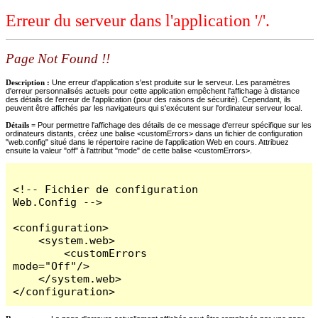
Erreur du serveur dans l'application '/'.
Page Not Found !!
Description :
Une erreur d'application s'est produite sur le serveur. Les paramètres
d'erreur personnalisés actuels pour cette application empêchent l'affichage à distance
des détails de l'erreur de l'application (pour des raisons de sécurité). Cependant, ils
peuvent être affichés par les navigateurs qui s'exécutent sur l'ordinateur serveur local.
Détails =
Pour permettre l'affichage des détails de ce message d'erreur spécifique sur les
ordinateurs distants, créez une balise <customErrors> dans un fichier de configuration
"web.config" situé dans le répertoire racine de l'application Web en cours. Attribuez
ensuite la valeur "off" à l'attribut "mode" de cette balise <customErrors>.
<!-- Fichier de configuration 
Web.Config -->

<configuration>

    <system.web>

        <customErrors 
mode="Off"/>

    </system.web>

</configuration>