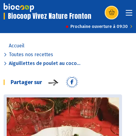
Biocoop Vivez Nature Fronton
(s’ouvre dans u
Prochaine ouverture à 09:30
Accueil
Toutes nos recettes
Aiguillettes de poulet au coco...
Partager sur