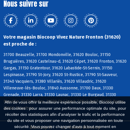
Nous suivre sur
Votre magasin Biocoop Vivez Nature Fronton (31620)
est proche de :
31700 Beauzelle, 31700 Mondonville, 31620 Bouloc, 31150
Bruguières, 31620 Castelnau-d, 31620 Cépet, 31620 Fronton, 31620
Gargas, 31150 Gratentour, 31620 Labastide-St-Sernin, 31150
Lespinasse, 31790 St-Jory, 31620 St-Rustice, 31790 St-Sauveur,
31340 Vacquiers, 31380 Villariès, 31620 Villaudric, 31620
Villeneuve-lès-Bouloc, 31840 Aussonne, 31700 Daux, 31330
Grenade, 31330 Larra, 31330 Launac, 31330 Le Burgaud, 31330
Merville, 31330 Ondes, 31330 St-Cézert, 31840 Seilh, 31380 Bazus,
Afin de vous offrir la meilleure expérience possible, Biocoop utilise
31660 Bessières
des cookies : pour assurer une performance optimale du site, pour
récolter des statistiques afin d'analyser le trafic et la performance
du site et vous proposer une navigation personnalisée en toute
sécurité. Vous pouvez changer d'avis à tout moment en
Biocoop.fr
Le réseau Biocoop