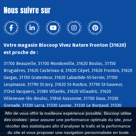
Nous suivre sur
Votre magasin Biocoop Vivez Nature Fronton (31620)
est proche de :
31700 Beauzelle, 31700 Mondonville, 31620 Bouloc, 31150
Bruguières, 31620 Castelnau-d, 31620 Cépet, 31620 Fronton, 31620
Gargas, 31150 Gratentour, 31620 Labastide-St-Sernin, 31150
Lespinasse, 31790 St-Jory, 31620 St-Rustice, 31790 St-Sauveur,
31340 Vacquiers, 31380 Villariès, 31620 Villaudric, 31620
Villeneuve-lès-Bouloc, 31840 Aussonne, 31700 Daux, 31330
Grenade, 31330 Larra, 31330 Launac, 31330 Le Burgaud, 31330
Merville, 31330 Ondes, 31330 St-Cézert, 31840 Seilh, 31380 Bazus,
Afin de vous offrir la meilleure expérience possible, Biocoop utilise
31660 Bessières
des cookies : pour assurer une performance optimale du site, pour
récolter des statistiques afin d'analyser le trafic et la performance
du site et vous proposer une navigation personnalisée en toute