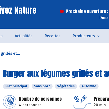
ivez Nature
Prochaine ouverture :
Dima
da
Actualités
Recettes
Producteurs
rillés et...
Burger aux légumes grillés et 
Plat principal
Sans porc
Végétarien
Automne
Nombre de personnes
Prépara
4 personnes
20 min