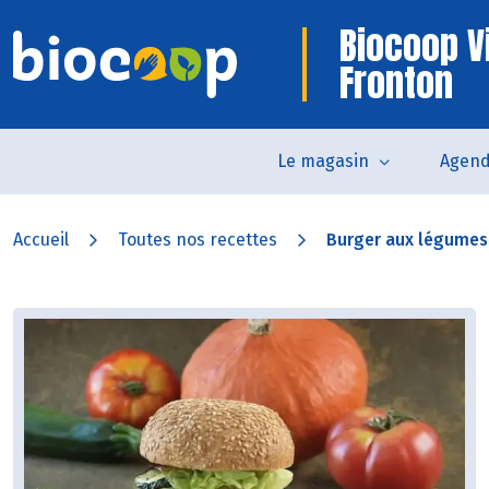
Biocoop V
Fronton
Le magasin
Agen
Accueil
Toutes nos recettes
Burger aux légumes g