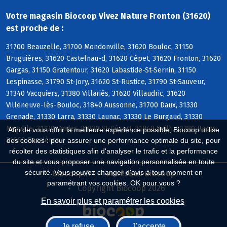
Votre magasin Biocoop Vivez Nature Fronton (31620)
est proche de :
31700 Beauzelle, 31700 Mondonville, 31620 Bouloc, 31150
Bruguières, 31620 Castelnau-d, 31620 Cépet, 31620 Fronton, 31620
Gargas, 31150 Gratentour, 31620 Labastide-St-Sernin, 31150
Lespinasse, 31790 St-Jory, 31620 St-Rustice, 31790 St-Sauveur,
31340 Vacquiers, 31380 Villariès, 31620 Villaudric, 31620
Villeneuve-lès-Bouloc, 31840 Aussonne, 31700 Daux, 31330
Grenade, 31330 Larra, 31330 Launac, 31330 Le Burgaud, 31330
Merville, 31330 Ondes, 31330 St-Cézert, 31840 Seilh, 31380 Bazus,
Afin de vous offrir la meilleure expérience possible, Biocoop utilise
31660 Bessières
des cookies : pour assurer une performance optimale du site, pour
récolter des statistiques afin d'analyser le trafic et la performance
du site et vous proposer une navigation personnalisée en toute
sécurité. Vous pouvez changer d'avis à tout moment en
Biocoop.fr
Le réseau Biocoop
paramétrant vos cookies. OK pour vous ?
Copyright Biocoop 2026
En savoir plus et paramétrer les cookies
Je refuse
J'accepte