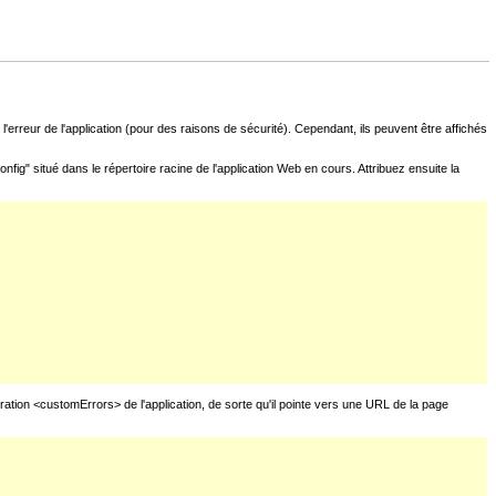
l'erreur de l'application (pour des raisons de sécurité). Cependant, ils peuvent être affichés
fig" situé dans le répertoire racine de l'application Web en cours. Attribuez ensuite la
uration <customErrors> de l'application, de sorte qu'il pointe vers une URL de la page