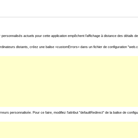
 personnalisés actuels pour cette application empêchent l'affichage à distance des détails de 
rdinateurs distants, créez une balise <customErrors> dans un fichier de configuration "web.con
urs personnalisée. Pour ce faire, modifiez l'attribut "defaultRedirect" de la balise de config