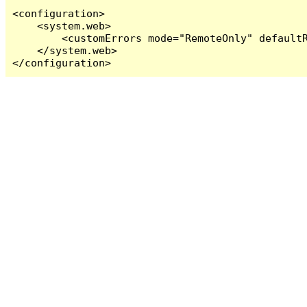
<configuration>

    <system.web>

        <customErrors mode="RemoteOnly" defaultR
    </system.web>

</configuration>