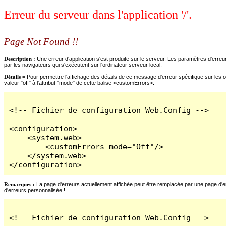
Erreur du serveur dans l'application '/'.
Page Not Found !!
Description :
Une erreur d'application s'est produite sur le serveur. Les paramètres d'erreur
par les navigateurs qui s'exécutent sur l'ordinateur serveur local.
Détails =
Pour permettre l'affichage des détails de ce message d'erreur spécifique sur les o
valeur "off" à l'attribut "mode" de cette balise <customErrors>.
<!-- Fichier de configuration Web.Config -->

<configuration>

    <system.web>

        <customErrors mode="Off"/>

    </system.web>

</configuration>
Remarques :
La page d'erreurs actuellement affichée peut être remplacée par une page d'erre
d'erreurs personnalisée !
<!-- Fichier de configuration Web.Config -->
