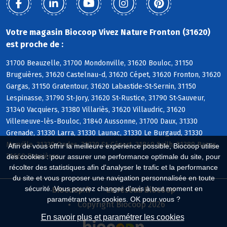
Votre magasin Biocoop Vivez Nature Fronton (31620)
est proche de :
31700 Beauzelle, 31700 Mondonville, 31620 Bouloc, 31150
Bruguières, 31620 Castelnau-d, 31620 Cépet, 31620 Fronton, 31620
Gargas, 31150 Gratentour, 31620 Labastide-St-Sernin, 31150
Lespinasse, 31790 St-Jory, 31620 St-Rustice, 31790 St-Sauveur,
31340 Vacquiers, 31380 Villariès, 31620 Villaudric, 31620
Villeneuve-lès-Bouloc, 31840 Aussonne, 31700 Daux, 31330
Grenade, 31330 Larra, 31330 Launac, 31330 Le Burgaud, 31330
Merville, 31330 Ondes, 31330 St-Cézert, 31840 Seilh, 31380 Bazus,
Afin de vous offrir la meilleure expérience possible, Biocoop utilise
31660 Bessières
des cookies : pour assurer une performance optimale du site, pour
récolter des statistiques afin d'analyser le trafic et la performance
du site et vous proposer une navigation personnalisée en toute
sécurité. Vous pouvez changer d'avis à tout moment en
Biocoop.fr
Le réseau Biocoop
paramétrant vos cookies. OK pour vous ?
Copyright Biocoop 2026
En savoir plus et paramétrer les cookies